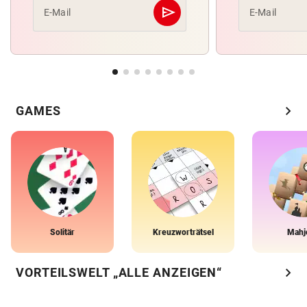
send
E-Mail
E-Mail
Abschicken
chevron_right
GAMES
Solitär
Kreuzworträtsel
Mahj
chevron_right
VORTEILSWELT „ALLE ANZEIGEN“