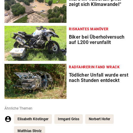
zeigt sich Klimawandel“
RISKANTES MANÖVER
Biker bei Überholversuch
auf L200 verunfallt
RADFAHRERIN FAND WRACK
Tödlicher Unfall wurde erst
nach Stunden entdeckt
Ähnliche Themen
Elisabeth Köstinger
Irmgard Griss
Norbert Hofer
Matthias Strolz