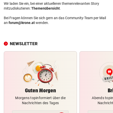
Wir laden Sie ein, bei einer aktuelleren themenrelevanten Story
mitzudiskutieren:
Themenübersicht
.
Bei Fragen können Sie sich gern an das Community-Team per Mail
an
forum@krone.at
wenden.
NEWSLETTER
Guten Morgen
Br
Morgens topinformiert über die
Abends topin
Nachrichten des Tages
Nachrich