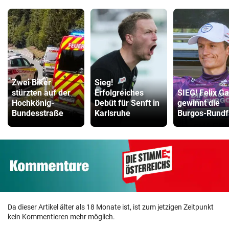
Zwei Biker
Sieg!
stürzten auf der
Erfolgreiches
SIEG! Felix Ga
Hochkönig-
Debüt für Senft in
gewinnt die
Bundesstraße
Karlsruhe
Burgos-Rundf
Da dieser Artikel älter als 18 Monate ist, ist zum jetzigen Zeitpunkt
kein Kommentieren mehr möglich.