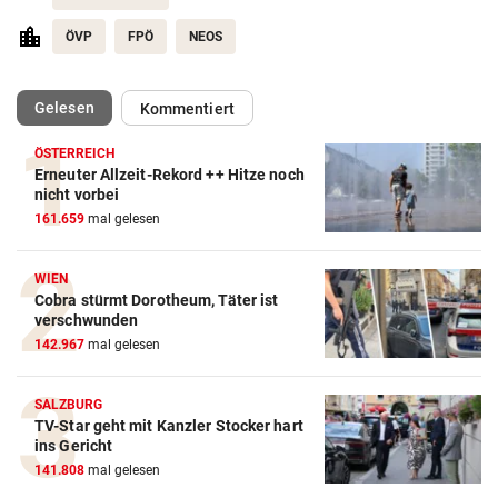
ÖVP
FPÖ
NEOS
(ausgewählt)
Gelesen
Kommentiert
ÖSTERREICH
Erneuter Allzeit-Rekord ++ Hitze noch
nicht vorbei
161.659
mal gelesen
WIEN
Cobra stürmt Dorotheum, Täter ist
verschwunden
142.967
mal gelesen
SALZBURG
TV-Star geht mit Kanzler Stocker hart
ins Gericht
141.808
mal gelesen