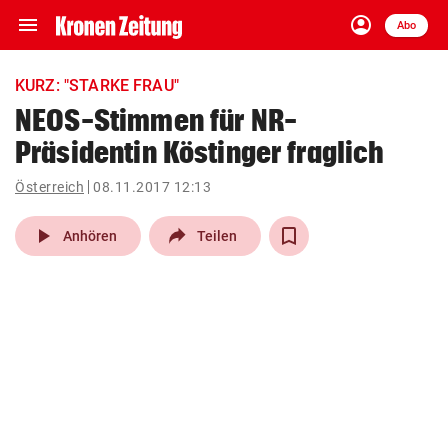
menu
account_circle
Navigation
Anmelden
Abo
close
Schließen
ein-/ausklappen
KURZ: "STARKE FRAU"
Abonnieren
NEOS-Stimmen für NR-
Präsidentin Köstinger fraglich
account_circle
arrow_right
Anmelden
Österreich
08.11.2017 12:13
pin_drop
arrow_right
Bundesland auswäh
Wien
play_arrow
Anhören
Teilen
bookmark
Merkliste
Suchbegriff
search
eingeben