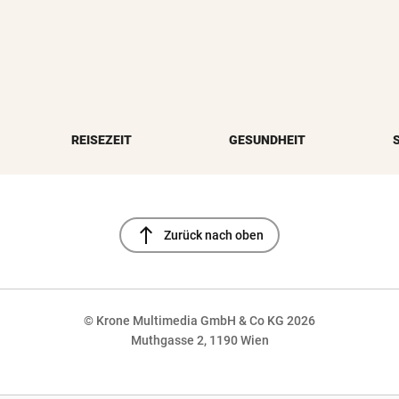
REISEZEIT
GESUNDHEIT
north
Zurück nach oben
© Krone Multimedia GmbH & Co KG 2026
Muthgasse 2, 1190 Wien