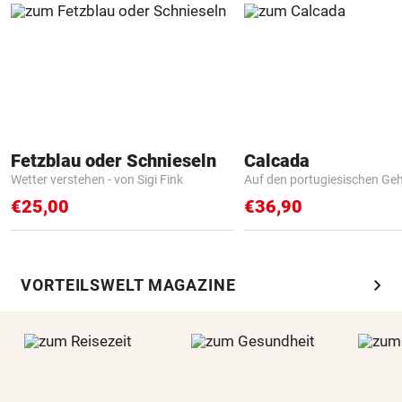
Fetzblau oder Schnieseln
Calcada
Wetter verstehen - von Sigi Fink
Auf den portugiesischen G
€25,00
€36,90
chevron_right
VORTEILSWELT MAGAZINE