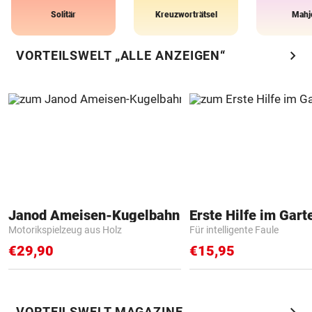
Solitär
Kreuzworträtsel
Mahj
chevron_right
VORTEILSWELT „ALLE ANZEIGEN“
Janod Ameisen-Kugelbahn
Erste Hilfe im Gart
Motorikspielzeug aus Holz
Für intelligente Faule
€29,90
€15,95
chevron_right
VORTEILSWELT MAGAZINE