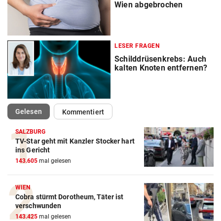
Wien abgebrochen
LESER FRAGEN
Schilddrüsenkrebs: Auch
kalten Knoten entfernen?
(ausgewählt)
Gelesen
Kommentiert
SALZBURG
TV-Star geht mit Kanzler Stocker hart
ins Gericht
143.605
mal gelesen
WIEN
Cobra stürmt Dorotheum, Täter ist
verschwunden
143.425
mal gelesen