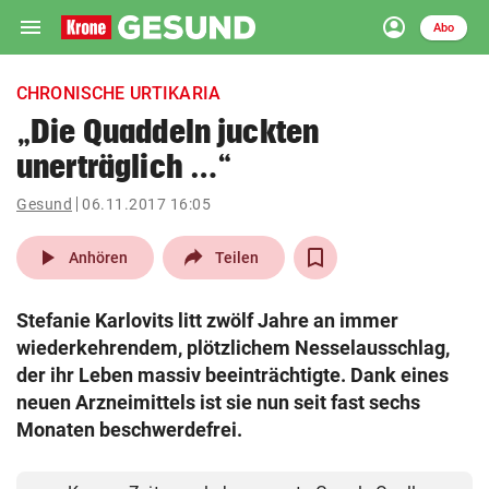
menu
account_circle
Navigation
Anmelden
Abo
close
Schließen
ein-/ausklappen
CHRONISCHE URTIKARIA
Abonnieren
„Die Quaddeln juckten
unerträglich …“
account_circle
arrow_right
Anmelden
Gesund
06.11.2017 16:05
pin_drop
arrow_right
Bundesland auswäh
Wien
play_arrow
Anhören
Teilen
bookmark
Merkliste
Stefanie Karlovits litt zwölf Jahre an immer
wiederkehrendem, plötzlichem Nesselausschlag,
Suchbegriff
der ihr Leben massiv beeinträchtigte. Dank eines
search
eingeben
neuen Arzneimittels ist sie nun seit fast sechs
Monaten beschwerdefrei.