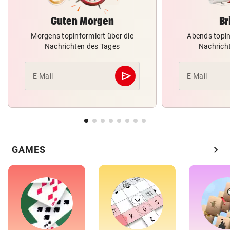
Guten Morgen
Br
Morgens topinformiert über die
Abends topin
Nachrichten des Tages
Nachrich
send
E-Mail
E-Mail
Abschicken
chevron_right
GAMES