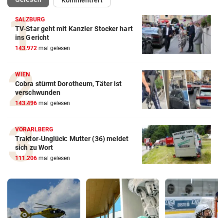
Kommentiert
SALZBURG
TV-Star geht mit Kanzler Stocker hart
ins Gericht
143.972
mal gelesen
WIEN
Cobra stürmt Dorotheum, Täter ist
verschwunden
143.496
mal gelesen
VORARLBERG
Traktor-Unglück: Mutter (36) meldet
sich zu Wort
111.206
mal gelesen