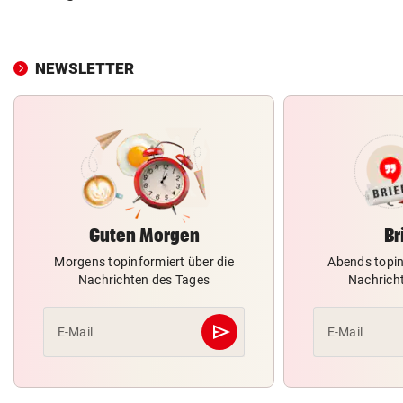
NEWSLETTER
Guten Morgen
Br
Morgens topinformiert über die
Abends topin
Nachrichten des Tages
Nachrich
send
E-Mail
E-Mail
Abschicken