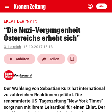
menu
account_circle
Navigation
Anmelden
Abo
close
Schließen
ein-/ausklappen
EKLAT DER "NYT":
Abonnieren
“Die Nazi-Vergangenheit
Österreichs erhebt sich”
account_circle
arrow_right
Anmelden
Österreich
18.10.2017 18:13
pin_drop
arrow_right
Bundesland auswäh
Wien
play_arrow
Anhören
Teilen
bookmark
Merkliste
Von
krone.at
Suchbegriff
search
Der Wahlsieg von Sebastian Kurz hat international
eingeben
zu zahlreichen Reaktionen geführt. Die
renommierte US-Tageszeitung "New York Times"
sorgt nun mit ihrem Leitartikel für einen Eklat. Der