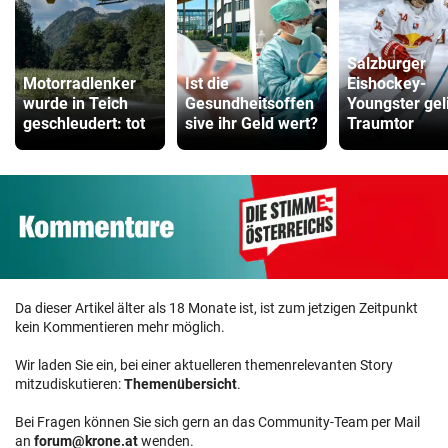
Salzburger
Motorradlenker
Ist die
Eishockey-
wurde in Teich
Gesundheitsoffen
Youngster gel
geschleudert: tot
sive ihr Geld wert?
Traumtor
Da dieser Artikel älter als 18 Monate ist, ist zum jetzigen Zeitpunkt
kein Kommentieren mehr möglich.
Wir laden Sie ein, bei einer aktuelleren themenrelevanten Story
mitzudiskutieren:
Themenübersicht
.
Bei Fragen können Sie sich gern an das Community-Team per Mail
an
forum@krone.at
wenden.