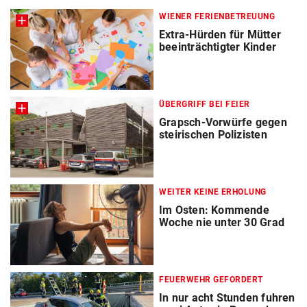
WIENER FERIENBETREUUNG
Extra-Hürden für Mütter
beeinträchtigter Kinder
ÜBERGRIFF BEI FEIER
Grapsch-Vorwürfe gegen
steirischen Polizisten
WEITER KEINE ERHOLUNG
Im Osten: Kommende
Woche nie unter 30 Grad
FEUERWEHR GEFORDERT
In nur acht Stunden fuhren