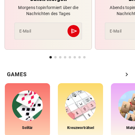
Morgens topinformiert über die
Abends topin
Nachrichten des Tages
Nachrich
send
E-Mail
E-Mail
Abschicken
chevron_right
GAMES
Solitär
Kreuzworträtsel
Mahj