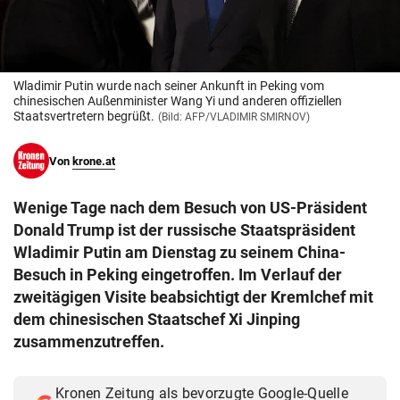
© Krone Multimedia GmbH & Co KG 2026
Muthgasse 2, 1190 Wien
Wladimir Putin wurde nach seiner Ankunft in Peking vom
chinesischen Außenminister Wang Yi und anderen offiziellen
Staatsvertretern begrüßt.
(Bild: AFP/VLADIMIR SMIRNOV)
Von
krone.at
Wenige Tage nach dem Besuch von US-Präsident
Donald Trump ist der russische Staatspräsident
Wladimir Putin am Dienstag zu seinem China-
Besuch in Peking eingetroffen. Im Verlauf der
zweitägigen Visite beabsichtigt der Kremlchef mit
dem chinesischen Staatschef Xi Jinping
zusammenzutreffen.
Kronen Zeitung als bevorzugte Google-Quelle