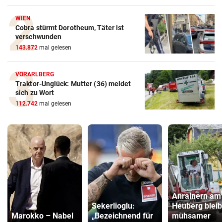
WIEN
Cobra stürmt Dorotheum, Täter ist
verschwunden
143.872
mal gelesen
VORARLBERG
Traktor-Unglück: Mutter (36) meldet
sich zu Wort
112.742
mal gelesen
Anrainern am
Sekerlioglu:
Heuberg bleib
Marokko – Nabel
„Bezeichnend für
mühsamer