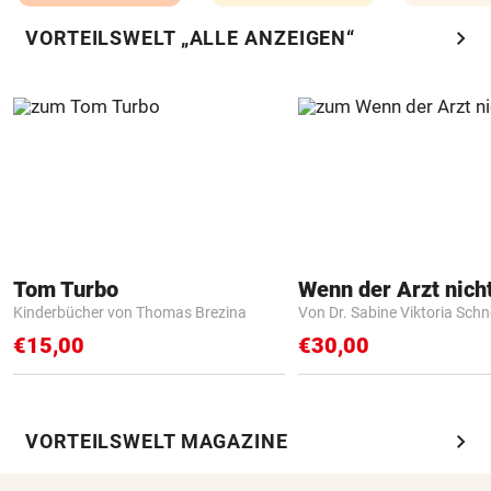
chevron_right
VORTEILSWELT „ALLE ANZEIGEN“
Tom Turbo
Kinderbücher von Thomas Brezina
Von Dr. Sabine Viktoria Schn
€15,00
€30,00
chevron_right
VORTEILSWELT MAGAZINE