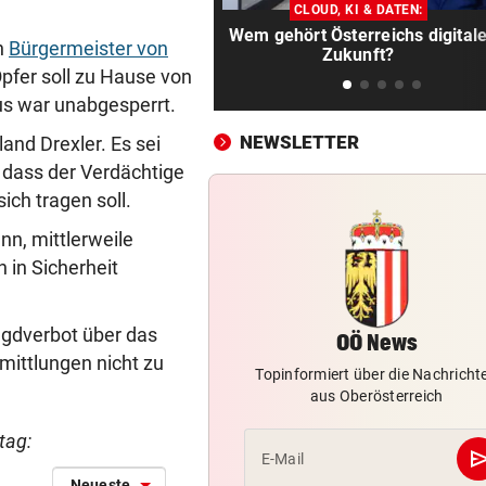
Doch noch überraschende 
CLOUD, KI & DATEN:
um Kult-Wirtshaus?
Wem gehört Österreichs digital
n
Bürgermeister von
Zukunft?
Opfer soll zu Hause von
„SICHER KEIN BORDELL“
vor 1
Stadtchefin will Schule in B
us war unabgesperrt.
Ischl verkaufen
NEWSLETTER
and Drexler. Es sei
, dass der Verdächtige
SCHWERE VERLETZUNGEN
vor 1
ch tragen soll.
Junger Wanderer rutschte be
Abstieg 50 Meter ab
n, mittlerweile
 in Sicherheit
KEINE TICKETS NÖTIG
Feiern Sie den Sommer am L
„Krone“-Fest 2026!
agdverbot über das
OÖ News
mittlungen nicht zu
FOLGEN DER HITZE
vor 1
Topinformiert über die Nachricht
aus Oberösterreich
Rehe verendeten bei Versuc
Kanal zu trinken
tag:
se
E-Mail
BOLZENSCHNEIDER DABEI
vor 1
Neueste