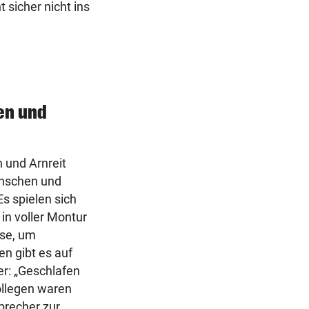
t sicher nicht ins
den und
n und Arnreit
enschen und
s spielen sich
n voller Montur
sse, um
n gibt es auf
er: „Geschlafen
ollegen waren
sprecher zur