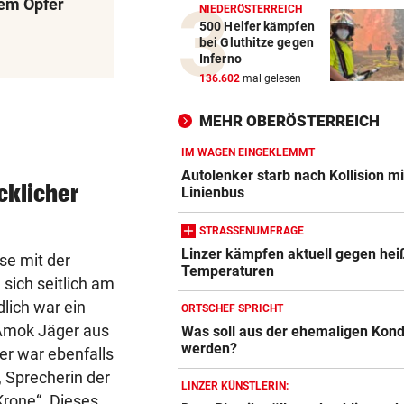
nem Opfer
NIEDERÖSTERREICH
500 Helfer kämpfen
bei Gluthitze gegen
Inferno
136.602
mal gelesen
MEHR OBERÖSTERREICH
IM WAGEN EINGEKLEMMT
Autolenker starb nach Kollision mi
cklicher
Linienbus
STRASSENUMFRAGE
Linzer kämpfen aktuell gegen hei
se mit der
Temperaturen
 sich seitlich am
lich war ein
ORTSCHEF SPRICHT
 Amok Jäger aus
Was soll aus der ehemaligen Kond
werden?
er war ebenfalls
, Sprecherin der
LINZER KÜNSTLERIN:
rone“. Dieses