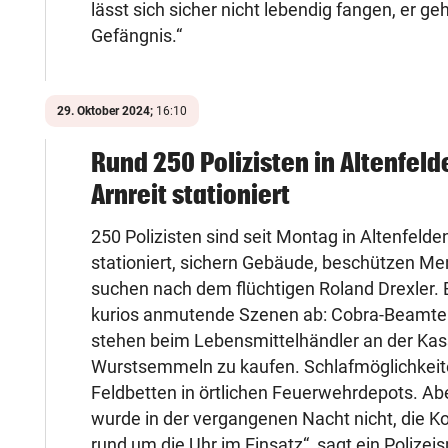
lässt sich sicher nicht lebendig fangen, er geh
Gefängnis.“
29. Oktober 2024;
16:10
Rund 250 Polizisten in Altenfel
Arnreit stationiert
250 Polizisten sind seit Montag in Altenfelde
stationiert, sichern Gebäude, beschützen M
suchen nach dem flüchtigen Roland Drexler. E
kurios anmutende Szenen ab: Cobra-Beamte i
stehen beim Lebensmittelhändler an der Ka
Wurstsemmeln zu kaufen. Schlafmöglichkeite
Feldbetten in örtlichen Feuerwehrdepots. Ab
wurde in der vergangenen Nacht nicht, die K
rund um die Uhr im Einsatz“, sagt ein Polizei