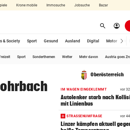
piele
Krone mobile
Immosuche
Jobsuche
Bazar
search
account_circle
Menü aufklappen
Suchen
s & Society
Sport
Gesund
Ausland
Digital
Motor
Wir
reizeit
Sport
Sonderthemen
Wetter
Mehr davon
Austria goes Zr
len
Oberösterreich
 Rohrbach
IM WAGEN EINGEKLEMMT
vor 3
Autolenker starb nach Kollis
mit Linienbus
STRASSENUMFRAGE
vor 4
Linzer kämpfen aktuell gege