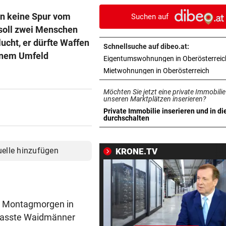
Autocross Geschichte
in keine Spur vom
Suchen auf
 soll zwei Menschen
PATIENTEN WOHLAUF
vor 
Premiere an Linzer Uniklinik
ucht, er dürfte Waffen
Schnellsuche auf dibeo.at:
Herz-OP mit Roboter
einem Umfeld
Eigentumswohnungen in Oberösterreic
in ne
Mietwohnungen in Oberösterreich
BAUSTART IM OKTOBER
vor 
Jetzt ist fix, was am Donauuf
Möchten Sie jetzt eine private Immobilie
entstehen wird
unseren Marktplätzen inserieren?
Private Immobilie inserieren und in di
in neuem Tab öffnen
durchschalten
WEGEN AUTOREIFEN
vor 
Kleine Gemeinde mit großem
geht vor Gericht
uelle hinzufügen
KRONE.TV
500 STELLEN BETROFFEN
vor 
Linzer Tech-Firma hat Jobab
fast abgeschlossen
am Montagmorgen in
ASIA-PLÄNE STOCKEN
vor 
rhasste Waidmänner