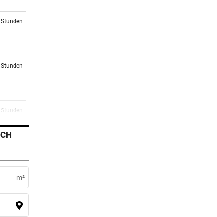
3 Stunden
4 Stunden
5 Stunden
r
ICH
6 Stunden
m²
7 Stunden
m