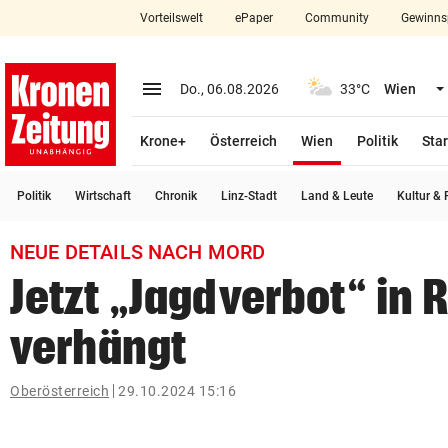
Vorteilswelt
ePaper
Community
Gewinns
close
Schließen
menu
Menü aufklappen
Do., 06.08.2026
33°C
Wien
Abonnieren
(ausgewählt)
Krone+
Österreich
Wien
Politik
Star
account_circle
arrow_right
Anmelden
Politik
Wirtschaft
Chronik
Linz-Stadt
Land & Leute
Kultur & F
pin_drop
arrow_right
Bundesland auswäh
Wien
NEUE DETAILS NACH MORD
bookmark
Merkliste
Jetzt „Jagdverbot“ in
verhängt
Suchbegriff
search
eingeben
Oberösterreich
29.10.2024 15:16