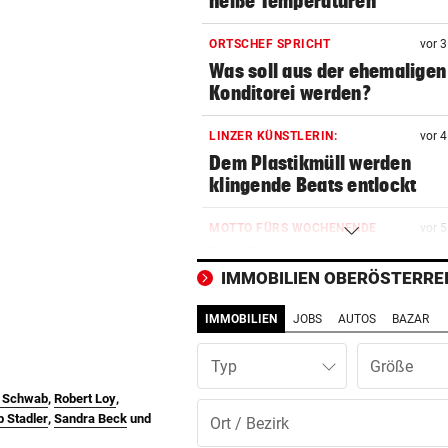
heiße Temperaturen
ORTSCHEF SPRICHT
vor 
Was soll aus der ehemaligen
Konditorei werden?
LINZER KÜNSTLERIN:
vor 
Dem Plastikmüll werden
klingende Beats entlockt
MOTTO FÜRS WOCHENENDE
vor 
Den Freiluftsommer in seine
Reinkultur erleben
IMMOBILIEN OBERÖSTERRE
IMMOBILIEN
JOBS
AUTOS
BAZAR
WOLLTE AUSWEICHEN
vor 
Alkolenker überschlug sich
Typ
wegen eines Hasen
d Schwab
,
Robert Loy
,
TEENIE AUF ÜBERHOLSPUR
vor 
p Stadler
,
Sandra Beck
und
230 PS! 13-Jährige schrieb i