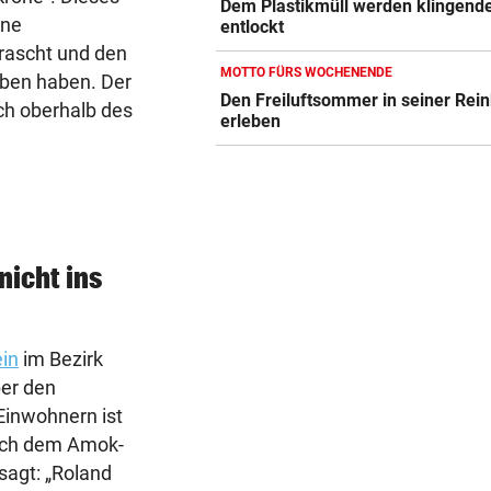
Dem Plastikmüll werden klingend
ine
entlockt
rrascht und den
MOTTO FÜRS WOCHENENDE
eben haben. Der
Den Freiluftsommer in seiner Rein
ch oberhalb des
erleben
nicht ins
in
im Bezirk
er den
Einwohnern ist
nach dem Amok-
sagt: „Roland