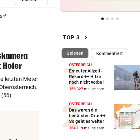
Fahrrad-Diebe wurden auf
frischer Tat ertappt
024
"
PROJEKT IN OHLSDORF
vor 1
19 Hektar Wald gerodet: Bes
chevron_right
TOP 3
jetzt ungültig?
(ausgewählt)
Gelesen
Kommentiert
gskamera
FEUER BEI SOLARANLAGE:
vor 
Rascher und massiver Einsa
z Hofer
ÖSTERREICH
verhinderte Großbrand
Erneuter Allzeit-
Rekord ++ Hitze
e letzten Meter
noch nicht vorbei
„TIERISCHE“ KUNSTWERKE
vor 
Oberösterreich.
156.327
mal gelesen
Rostige Rösser beleben den
 (56)
Landschaftsgarten
ÖSTERREICH
Das waren die
heißesten Orte ++
So geht es weiter
154.119
mal gelesen