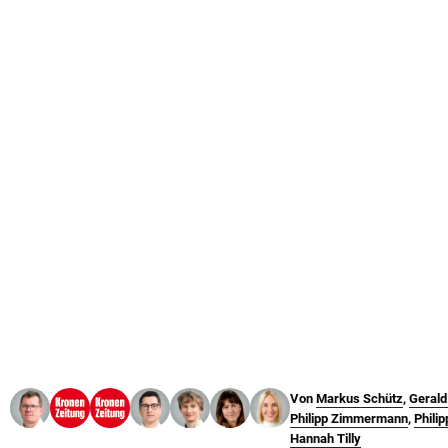
© Krone Multimedia GmbH & Co KG 2026
Muthgasse 2, 1190 Wien
Von
Markus Schütz
,
Geral
Philipp Zimmermann
,
Philip
Hannah Tilly