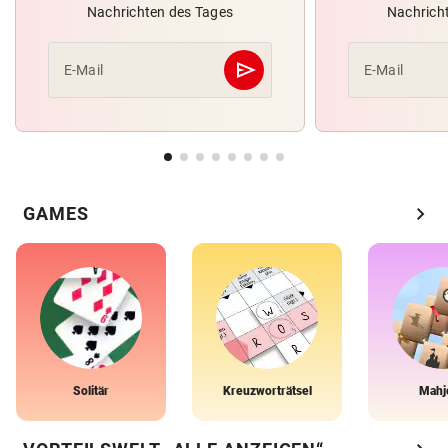
Nachrichten des Tages
Nachrich
send
E-Mail
E-Mail
Abschicken
chevron_right
GAMES
Solitär
Kreuzworträtsel
Mahj