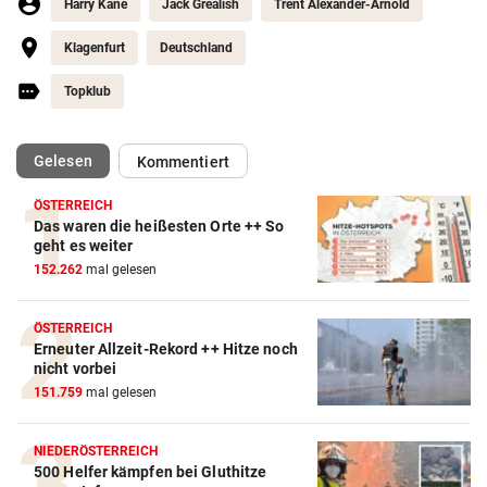
Harry Kane
Jack Grealish
Trent Alexander-Arnold
Klagenfurt
Deutschland
Topklub
(ausgewählt)
Gelesen
Kommentiert
ÖSTERREICH
Das waren die heißesten Orte ++ So
geht es weiter
152.262
mal gelesen
ÖSTERREICH
Erneuter Allzeit-Rekord ++ Hitze noch
nicht vorbei
151.759
mal gelesen
NIEDERÖSTERREICH
500 Helfer kämpfen bei Gluthitze