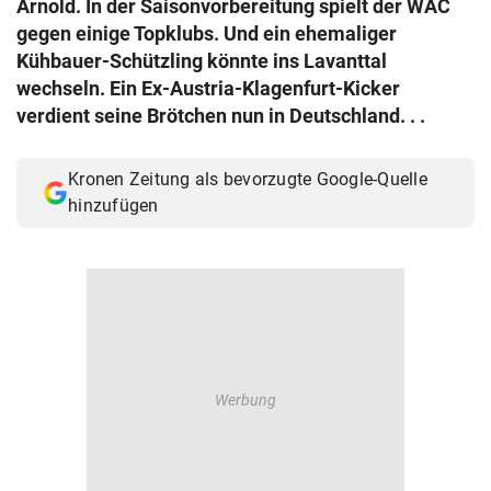
Arnold. In der Saisonvorbereitung spielt der WAC
© Krone Multimedia GmbH & Co KG 2026
gegen einige Topklubs. Und ein ehemaliger
Muthgasse 2, 1190 Wien
Kühbauer-Schützling könnte ins Lavanttal
wechseln. Ein Ex-Austria-Klagenfurt-Kicker
verdient seine Brötchen nun in Deutschland. . .
Kronen Zeitung als bevorzugte Google-Quelle
hinzufügen