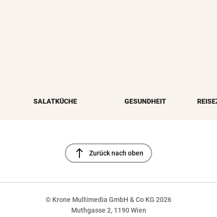
SALATKÜCHE
GESUNDHEIT
REISE
north
Zurück nach oben
© Krone Multimedia GmbH & Co KG 2026
Muthgasse 2, 1190 Wien