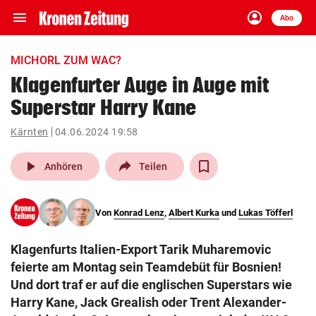
menu
account_circle
Navigation
Anmelden
Abo
close
Schließen
ein-/ausklappen
MICHORL ZUM WAC?
Abonnieren
Klagenfurter Auge in Auge mit
Superstar Harry Kane
account_circle
arrow_right
Anmelden
Kärnten
04.06.2024 19:58
pin_drop
arrow_right
Bundesland auswäh
Wien
play_arrow
Anhören
Teilen
bookmark
Merkliste
Von
Konrad Lenz
,
Albert Kurka
und
Lukas Töfferl
Suchbegriff
search
Klagenfurts Italien-Export Tarik Muharemovic
eingeben
feierte am Montag sein Teamdebüt für Bosnien!
Und dort traf er auf die englischen Superstars wie
Harry Kane, Jack Grealish oder Trent Alexander-