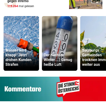
gegen Inferno
119.264
mal gelesen
Wasser wird
Salzburgs
knapp: Jetzt
Der nächste
Gemeinden
drohen Kunden
Winter... | Genug
trocknen imm
Strafen
heiße Luft
weiter aus