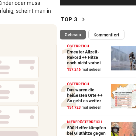
 Kinder oder muss
Skurrilitäten in der Red Bull
häufen sich
nfähig, scheint man in
chevron_right
TOP 3
WASSERSPRINGEN
Knoll bei EM Achter vom Tur
(ausgewählt)
Gelesen
Kommentiert
Lotfi auf Rang 12!
ÖSTERREICH
SCHON NÄCHSTE SAISON
Erneuter Allzeit-
Rekord ++ Hitze
F1-Boss verrät: Es wird mehr
noch nicht vorbei
Sprintrennen geben
157.246
mal gelesen
FREISPRÜCHE REGEN AUF
ÖSTERREICH
Katzentöter-Anwalt: „Nie so 
Das waren die
Hass begegnet“
heißesten Orte ++
So geht es weiter
TRUMP DROHT:
154.723
mal gelesen
Lange Haftstrafen für Berich
über Waffenengpässe
NIEDERÖSTERREICH
500 Helfer kämpfen
bei Gluthitze gegen
CONFERENCE LEAGUE