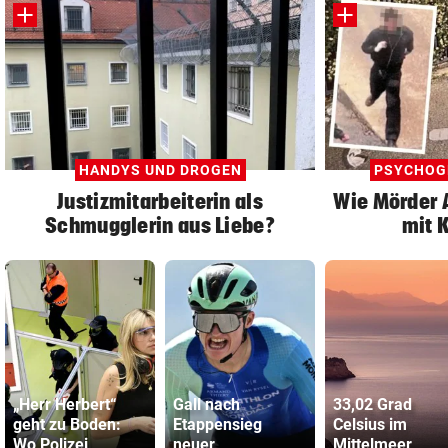
HANDYS UND DROGEN
PSYCHOG
Justizmitarbeiterin als
Wie Mörder A
Schmugglerin aus Liebe?
mit 
„Herr Herbert“
Gall nach
33,02 Grad
geht zu Boden:
Etappensieg
Celsius im
Wo Polizei
neuer
Mittelmeer