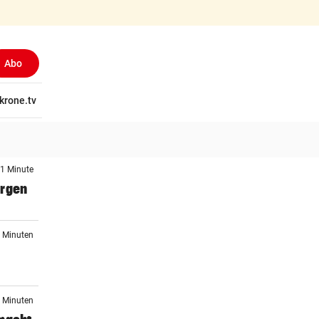
Abo
tschaft
krone.tv
Wissen
Gericht
Kolumnen
Freizeit
Reise
Ti
 1 Minute
orgen
5 Minuten
1 Minuten