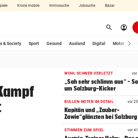
piele
Krone mobile
Immosuche
Jobsuche
Bazar
search
account_circle
Menü aufklappen
Suchen
wählt)
s & Society
Sport
Gesund
Ausland
Digital
Motor
Wir
len
WOHL SCHWER VERLETZT
vor
„Sah sehr schlimm aus“ – S
 Kampf
um Salzburg-Kicker
t
BULLEN-NOTEN IM DETAIL
vor 2
Kapitän und „Zauber-
Zawie“glänzten bei Salzburg
STIMMEN ZUM SPIEL
vor 4