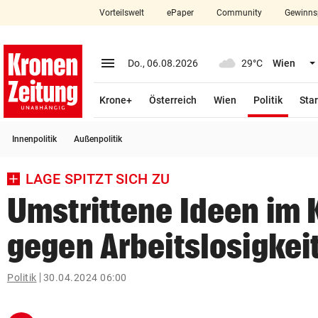
Vorteilswelt
ePaper
Community
Gewinns
close
Schließen
menu
Menü aufklappen
Do., 06.08.2026
29°C
Wien
Abonnieren
(ausge
Krone+
Österreich
Wien
Politik
Star
account_circle
arrow_right
Anmelden
Innenpolitik
Außenpolitik
pin_drop
arrow_right
Bundesland auswäh
Wien
LAGE SPITZT SICH ZU
bookmark
Merkliste
Umstrittene Ideen im
gegen Arbeitslosigkei
Suchbegriff
search
eingeben
Politik
30.04.2024 06:00