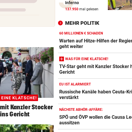
Inferno
Sieg! Austria stößt die Tür z
137.950
mal gelesen
Play-off weit auf
MEHR POLITIK
MITTEN IN HITZEWELLE
Irre! Salzburg – Pafos wegen
60 MILLIONEN € SCHADEN
Sintflut unterbrochen
Warten auf Hitze-Hilfen der Regie
geht weiter
RADSPORT
WAS FÜR EINE KLATSCHE!
Reusser vor Ventoux-Etappe
TV-Star geht mit Kanzler Stocker h
weiter im Gelben Trikot
Gericht
KEIN ARSENAL-WECHSEL
EU IST ALARMIERT
Vinicius Jr. verlängert bei Re
Russische Kanäle haben Ceuta-Kr
Madrid bis 2032
verstärkt
 EINE KLATSCHE!
 mit Kanzler Stocker
UKRAINISCHER ANGRIFF?
NÄCHSTE ABHÖR-AFFÄRE:
 ins Gericht
Vor Oman havarierter Tanker
SPÖ und ÖVP wollen die Causa Le
Ölkatastrophe droht
aussitzen