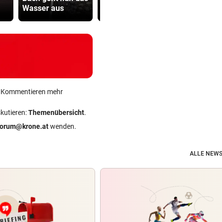
Wasser aus
Waffenengpässe
begegnet“
ein Kommentieren mehr
skutieren:
Themenübersicht
.
forum@krone.at
wenden.
ALLE NEWS