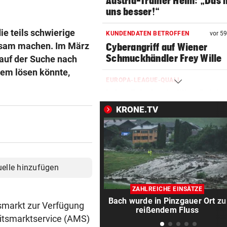
Austria-Trainer Helm: „Das
uns besser!“
die teils schwierige
KUNDENDATEN BETROFFEN
vor 5
rksam machen. Im März
Cyberangriff auf Wiener
Schmuckhändler Frey Wille
auf der Suche nach
lem lösen könnte,
EUROPA-LEAGUE-QUALI
Joker Tabakovic führt Salzbu
Last-Minute-Sieg
KRONE.TV
PALÄSTINENSER GETÖTET
Erste Anklage gegen Israeli s
Gaza-Krieg
uelle hinzufügen
STIMMEN ZUM SPIEL
Sportboss Katzer: „Fahren
ZAHLREICHE EINSÄTZE
superhappy nach Hause“
Bach wurde in Pinzgauer Ort zu
tsmarkt zur Verfügung
reißendem Fluss
beitsmarktservice (AMS)
ORKAN, KEIN STROM & CO