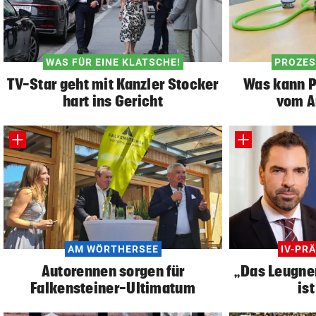
WAS FÜR EINE KLATSCHE!
PROZES
TV-Star geht mit Kanzler Stocker
Was kann Pa
hart ins Gericht
vom A
AM WÖRTHERSEE
IV-PR
Autorennen sorgen für
„Das Leugne
Falkensteiner-Ultimatum
is