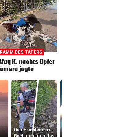
RAMM DES TÄTERS
faq K. nachts Opfer
Kamera jagte
Katzentöter
Den Fischlein im
Lange Haftstrafen
Anwalt: „Ni
Bach geht nun das
für Berichte über
viel Hass