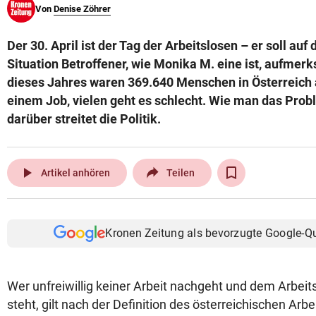
Von
Denise Zöhrer
© Krone Multimedia GmbH & Co KG 2026
Muthgasse 2, 1190 Wien
Der 30. April ist der Tag der Arbeitslosen – er soll auf 
Situation Betroffener, wie Monika M. eine ist, aufme
dieses Jahres waren 369.640 Menschen in Österreich 
einem Job, vielen geht es schlecht. Wie man das Prob
darüber streitet die Politik.
play_arrow
Artikel anhören
Teilen
Kronen Zeitung als bevorzugte Google-Q
Wer unfreiwillig keiner Arbeit nachgeht und dem Arbei
steht, gilt nach der Definition des österreichischen Ar