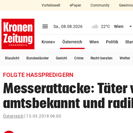
Vorteilswelt
ePaper
Community
Gewinns
close
Schließen
menu
Menü aufklappen
Sa., 08.08.2026
22°C
Wien
Abonnieren
(ausgewählt)
Krone+
Österreich
Wien
Politik
Star
account_circle
arrow_right
Anmelden
Blaulicht
Bundesländer
Gericht
Crime
Recht beraten
Wetter
pin_drop
arrow_right
Bundesland auswäh
Wien
FOLGTE HASSPREDIGERN
bookmark
Merkliste
Messerattacke: Täter
amtsbekannt und radi
Suchbegriff
search
eingeben
Österreich
13.03.2018 06:00