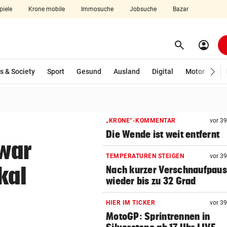
piele
Krone mobile
Immosuche
Jobsuche
Bazar
search
account_circle
Menü aufklappen
Suchen
s & Society
Sport
Gesund
Ausland
Digital
Motor
Wir
len
„KRONE“-KOMMENTAR
vor 3
Die Wende ist weit entfernt
 war
TEMPERATUREN STEIGEN
vor 3
kal
Nach kurzer Verschnaufpau
wieder bis zu 32 Grad
HIER IM TICKER
vor 3
MotoGP: Sprintrennen in