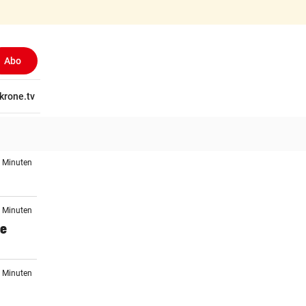
Abo
tschaft
krone.tv
Wissen
Gericht
Kolumnen
Freizeit
Reise
Ti
9 Minuten
9 Minuten
se
9 Minuten