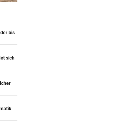
n um
9 Stunden
der bis
9 Stunden
et sich
icher
matik