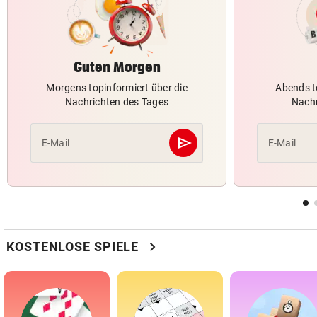
Guten Morgen
Morgens topinformiert über die
Abends t
Nachrichten des Tages
Nachr
send
E-Mail
E-Mail
Abschicken
chevron_right
KOSTENLOSE SPIELE