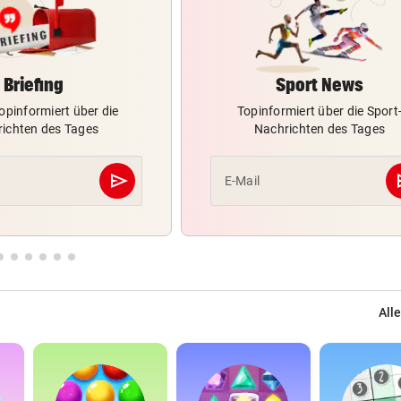
Briefing
Sport News
opinformiert über die
Topinformiert über die Sport
ichten des Tages
Nachrichten des Tages
send
s
E-Mail
Abschicken
Alle