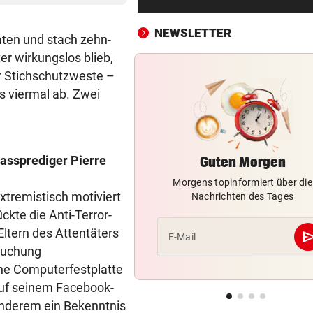
Montenegro 0:3!
NEWSLETTER
ten und stach zehn-
UNTER EINER BEDINGUNG
vor 
er wirkungslos blieb,
USA will Blockade von irani
Häfen stoppen
er Stichschutzweste –
s viermal ab. Zwei
2. LIGA – 2. RUNDE
vor 
3:0! Absteiger BW Linz schie
Wacker Innsbruck ab
Hassprediger Pierre
Guten Morgen
NACH ELFER-RÜCKNAHME
vor 
Morgens topinformiert über die
Hinterseer über VAR: „Ist ei
xtremistisch motiviert
Nachrichten des Tages
absoluter Skandal!“
kte die Anti-Terror-
ltern des Attentäters
WEGEN CEUTA-KRISE
vor 
se
E-Mail
Spanien kontert: Jetzt
suchung
Grenzkontrollen für Italien
ne Computerfestplatte
Auf seinem Facebook-
SONNTAG NOCH IM KASTEN
vor 
r anderem ein Bekenntnis