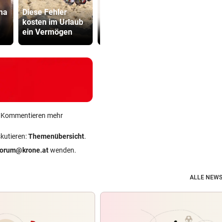
ma
Diese Fehler
Sager wirkt
kosten im Urlaub
Die Wende ist weit
Mütter-Auf
ein Vermögen
entfernt
gegen Kanz
ein Kommentieren mehr
skutieren:
Themenübersicht
.
forum@krone.at
wenden.
ALLE NEWS