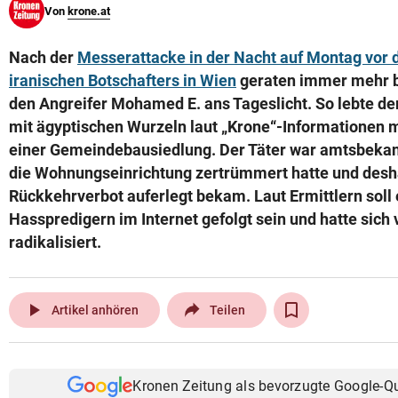
Von
krone.at
© Krone Multimedia GmbH & Co KG 2026
Muthgasse 2, 1190 Wien
Nach der
Messerattacke in der Nacht auf Montag vor 
iranischen Botschafters in Wien
geraten immer mehr br
den Angreifer Mohamed E. ans Tageslicht. So lebte de
mit ägyptischen Wurzeln laut „Krone“-Informationen mi
einer Gemeindebausiedlung. Der Täter war amtsbekann
die Wohnungseinrichtung zertrümmert hatte und desh
Rückkehrverbot auferlegt bekam. Laut Ermittlern soll
Hasspredigern im Internet gefolgt sein und hatte sich 
radikalisiert.
play_arrow
Artikel anhören
Teilen
Kronen Zeitung als bevorzugte Google-Q