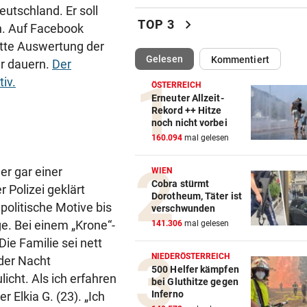
Klubs aus Holland und Italie
utschland. Er soll
locken WAC-Goalie
chevron_right
TOP 3
n. Auf Facebook
tte Auswertung der
BEI BARESI-ABSCHIED
vor 
(ausgewählt)
Gelesen
Kommentiert
er dauern.
Der
Brasilien-Legende schockt 
mit Mallet-Finger
iv.
ÖSTERREICH
Erneuter Allzeit-
KIND UND PARTNER TOT
vor 
Rekord ++ Hitze
noch nicht vorbei
Traktor-Unglück: Mutter (36
160.094
mal gelesen
meldet sich zu Wort
er gar einer
WIEN
STRATEGIE FEHLT
vor 
Cobra stürmt
 Polizei geklärt
Schutz vor Drohnen? Österr
Dorotheum, Täter ist
hat keinen Plan
politische Motive bis
verschwunden
e. Bei einem „Krone“-
141.306
mal gelesen
LÄNDLE-KICKER SIEGEN
vor 
ie Familie sei nett
3:1 nach 0:1! Altach dreht De
NIEDERÖSTERREICH
der Nacht
gegen WSG Tirol
500 Helfer kämpfen
icht. Als ich erfahren
bei Gluthitze gegen
Inferno
r Elkia G. (23). „Ich
KRITIK AUS POLITIK
vor 