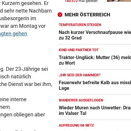
140.572
mal gelesen
or Kurzem gesehen. Er
Theater stellt Planschbecke
nd sehr nette Nachbarn
300.000 Euro auf
MEHR ÖSTERREICH
ausbesorgerin im
NACH WIEN AUF MYKONOS
vor 
 war am Montag vor
TEMPERATUREN STEIGEN
Luxus am Meer! Sabalenka
Nach kurzer Verschnaufpause wie
agten gehen
gewährt private Einblicke
zu 32 Grad
KIND UND PARTNER TOT
„IHR SEID DER HAMMER!“
vor 
Traktor-Unglück: Mutter (36) meld
Feuerwehr befreite Kalb aus
zu Wort
misslicher Lage
g. Der 23-Jährige sei
„IHR SEID DER HAMMER!“
sch natürlich
Feuerwehr befreite Kalb aus missl
he Dienst war bei ihm,
Lage
ine interne
WANDERER AUSGEFLOGEN
inem
Wieder Muren nach Unwetter: Dra
im Valser Tal
ungen obliegen aber
AUFREGUNG IM NETZ