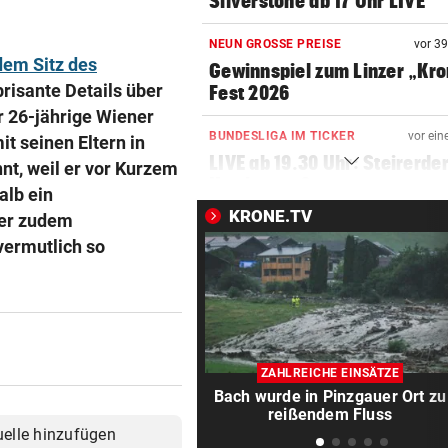
Silverstone ab 17 Uhr LIVE
NEUN GROSSE PREISE
vor 3
dem Sitz des
Gewinnspiel zum Linzer „Kr
isante Details über
Fest 2026
r 26-jährige Wiener
BUNDESLIGA IM TICKER
vor ein
t seinen Eltern in
LIVE ab 19.30 Uhr: Steirerde
t, weil er vor Kurzem
Hartberg – Sturm
alb ein
KRONE.TV
 er zudem
BUNDESLIGA IM TICKER
vor ein
vermutlich so
LIVE ab 17 Uhr: GAK gegen Au
Lustenau
SOMMERGEWINNSPIEL 2026
vor 
Wir verlosen 22 x 1
Getränkekühler für heiße Ta
ZAHLREICHE EINSÄTZE
Bach wurde in Pinzgauer Ort zu
VOLLEYBALL – FRAUEN
vor 
reißendem Fluss
uelle hinzufügen
Österreich verliert EM-Test