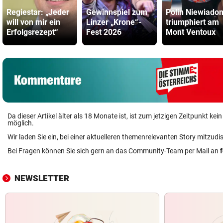
Regiestar: „Jeder
Gewinnspiel zum
Polin Niewiado
will von mir ein
Linzer „Krone“-
triumphiert am
Erfolgsrezept“
Fest 2026
Mont Ventoux
Da dieser Artikel älter als 18 Monate ist, ist zum jetzigen Zeitpunkt k
möglich.
Wir laden Sie ein, bei einer aktuelleren themenrelevanten Story mitzudi
Bei Fragen können Sie sich gern an das Community-Team per Mail an
NEWSLETTER