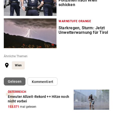
Polizisten nach Wien
schicken
WARNSTUFE ORANGE
Starkregen, Sturm: Jetzt
Unwetterwarnung für Tirol
Ähnliche Themen
Wien
(ausgewählt)
Gelesen
Kommentiert
ÖSTERREICH
Erneuter Allzeit-Rekord ++ Hitze noch
nicht vorbei
153.571
mal gelesen