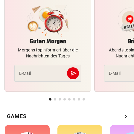
Guten Morgen
Br
Morgens topinformiert über die
Abends topin
Nachrichten des Tages
Nachrich
send
E-Mail
E-Mail
Abschicken
chevron_right
GAMES