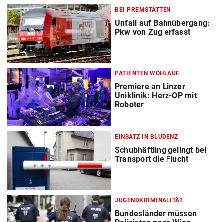
BEI PREMSTÄTTEN
Unfall auf Bahnübergang:
Pkw von Zug erfasst
PATIENTEN WOHLAUF
Premiere an Linzer
Uniklinik: Herz-OP mit
Roboter
EINSATZ IN BLUDENZ
Schubhäftling gelingt bei
Transport die Flucht
JUGENDKRIMINALITÄT
Bundesländer müssen