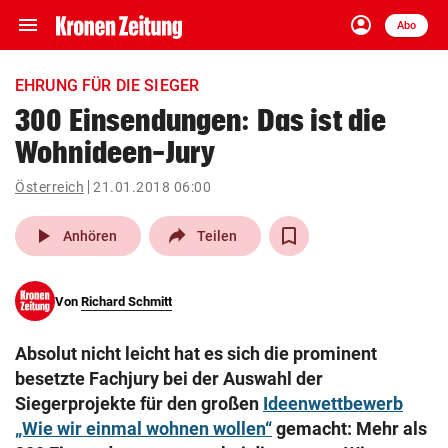
menu
account_circle
Navigation
Anmelden
Abo
close
Schließen
ein-/ausklappen
EHRUNG FÜR DIE SIEGER
Abonnieren
300 Einsendungen: Das ist die
Wohnideen-Jury
account_circle
arrow_right
Anmelden
Österreich
21.01.2018 06:00
pin_drop
arrow_right
Bundesland auswäh
Wien
play_arrow
Anhören
Teilen
bookmark
Merkliste
Von
Richard Schmitt
Suchbegriff
search
Absolut nicht leicht hat es sich die prominent
eingeben
besetzte Fachjury bei der Auswahl der
Siegerprojekte für den großen
Ideenwettbewerb
„Wie wir einmal wohnen wollen“
gemacht: Mehr als