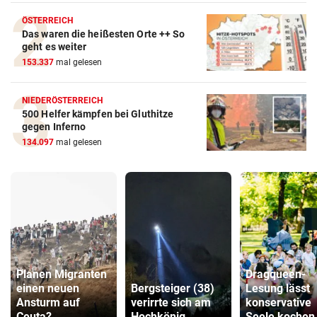
ÖSTERREICH
Das waren die heißesten Orte ++ So
geht es weiter
153.337
mal gelesen
NIEDERÖSTERREICH
500 Helfer kämpfen bei Gluthitze
gegen Inferno
134.097
mal gelesen
Planen Migranten
Dragqueen-
einen neuen
Bergsteiger (38)
Lesung lässt
Ansturm auf
verirrte sich am
konservative
Ceuta?
Hochkönig
Seele kochen