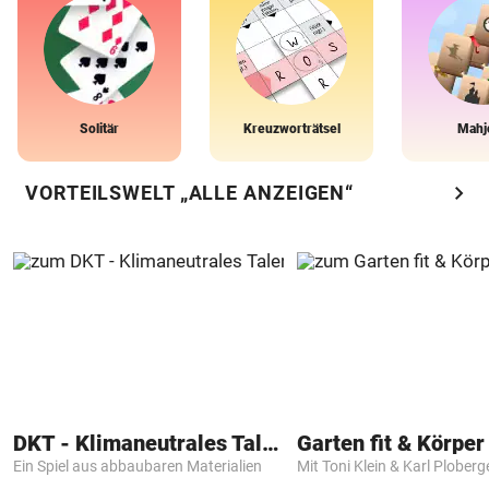
Solitär
Kreuzworträtsel
Mahj
chevron_right
VORTEILSWELT „ALLE ANZEIGEN“
DKT - Klimaneutrales Talent
Garten fit & Körper 
Ein Spiel aus abbaubaren Materialien
Mit Toni Klein & Karl Ploberg